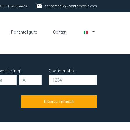
 39 0184 26 44 26
santampelio@santampelio.com
Ponente ligure
Contatti
erficie (mq)
Cod. immobile
Ricerca immobili