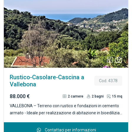
Previous
Next
Rustico-Casolare-Cascina a
Cod. 4378
Vallebona
88.000 €
2
camere
2
bagni
15 mq
VALLEBONA – Terreno con rustico e fondazioni in cemento
armato - Ideale per realizzazione di abitazione in bioedilizia
prefabbricata. In zona soleggiata, tranquilla e facilmente
accessibile, proponiamo terreno di circa 5.500 mq,
Contattaci per informazioni