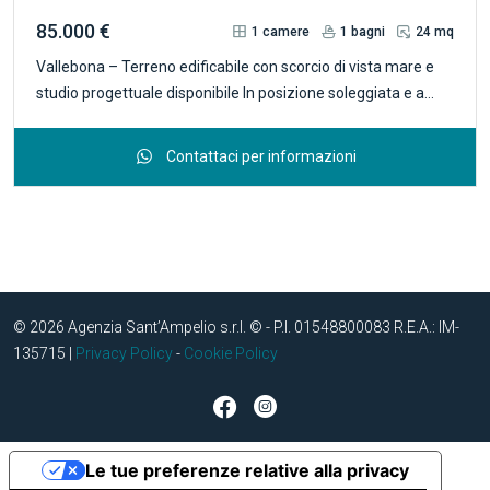
85.000 €
1
camere
1
bagni
24 mq
Vallebona – Terreno edificabile con scorcio di vista mare e
studio progettuale disponibile In posizione soleggiata e a
pochi minuti dalle spiagge della Riviera, proponiamo in
vendita un terreno edificabile pianeggiante di circa 2.200 mq,
Contattaci per informazioni
situato in una tranquilla zona collinare di Vallebona. La
proprietà gode di un piacevole scorcio sul mare e di
un'ottima esposizione, che assicura luminosità durante tutto
l'arco della giornata. Il progetto da riattivare prevede la
realizzazione di una villa di circa 220 mq complessivi, tra
superficie residenziale e magazzino, sviluppata su un unico
© 2026 Agenzia Sant’Ampelio s.r.l. © - P.I. 01548800083 R.E.A.: IM-
piano. All'interno del terreno è presente un fabbricato rurale
135715 |
Privacy Policy
-
Cookie Policy
(rustico) di circa 24 mq, disposto su due livelli, un elemento
che aggiunge carattere e valore alla proprietà. Il terreno
offre un'interessante opportunità per realizzare una villa
indipendente immersa nel verde, mantenendo la comodità
dei servizi e la vicinanza alla costa. Tra i punti di forza della
Le tue preferenze relative alla privacy
proprietà si segnala la presenza di un pozzo-cisterna per la