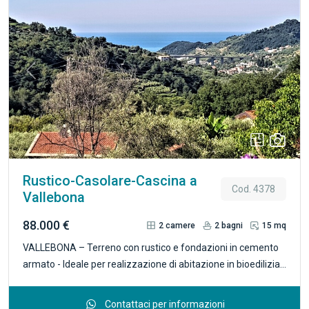
Previous
Next
Rustico-Casolare-Cascina a
Cod. 4378
Vallebona
88.000 €
2
camere
2
bagni
15 mq
VALLEBONA – Terreno con rustico e fondazioni in cemento
armato - Ideale per realizzazione di abitazione in bioedilizia
prefabbricata. In zona soleggiata, tranquilla e facilmente
accessibile, proponiamo terreno di circa 5.500 mq,
Contattaci per informazioni