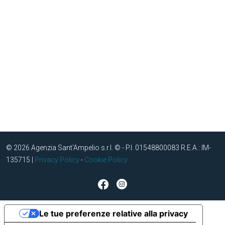
© 2026 Agenzia Sant’Ampelio s.r.l. © - P.I. 01548800083 R.E.A.: IM-
135715 |
Privacy Policy
-
Cookie Policy
Le tue preferenze relative alla privacy