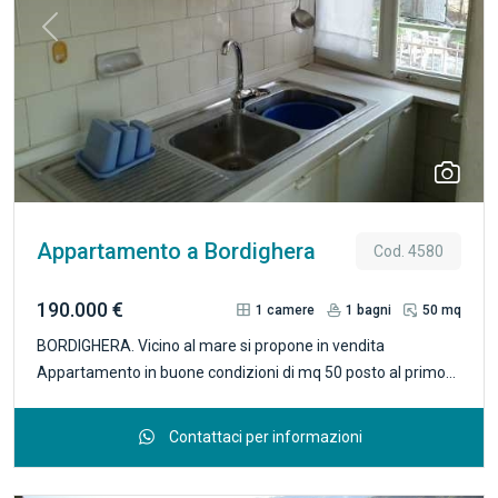
Previous
Next
Appartamento a Bordighera
Cod. 4580
190.000 €
1
camere
1
bagni
50 mq
BORDIGHERA. Vicino al mare si propone in vendita
Appartamento in buone condizioni di mq 50 posto al primo
piano composto da : ampio ingresso, soggiorno con angolo
cottura, camera da letto, bagno finestrato. Grande balcone
Contattaci per informazioni
con bella vista mare. Termoautonomo e basse spese
condominiali. R4580_ IC