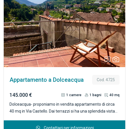
Previous
Next
Appartamento a Dolceacqua
Cod. 4725
145.000 €
1
camere
1
bagni
40 mq
Dolceacqua- proponiamo in vendita appartamento di circa
40 mq in Via Castello. Dai terrazzi si ha una splendida vista
sul paese e sulla vallata. L’appartamento si trova al terzo e
quarto piano con accesso dal terrazzo principale di 24 mq
Contattaci per informazioni