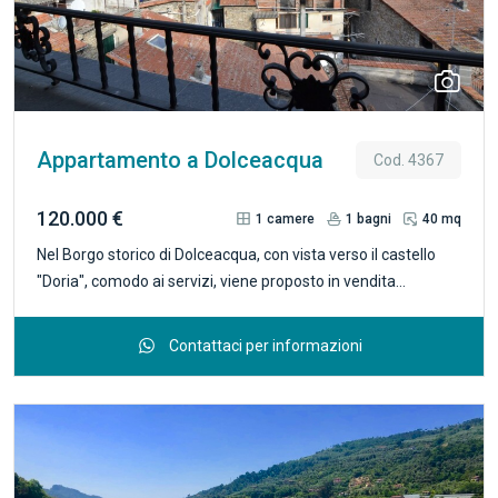
Appartamento a Dolceacqua
Cod. 4367
120.000 €
1
camere
1
bagni
40 mq
Nel Borgo storico di Dolceacqua, con vista verso il castello
"Doria", comodo ai servizi, viene proposto in vendita
appartamento in tipica casa ligure, totalmente ristrutturato a
nuovo, situato al quinto e ultimo piano senza ascensore, con
Contattaci per informazioni
una superficie di circa 40 mq. ideato come open-space.
l'alloggio può essere acquistato vuoto dell'arredamento a
120'000 € o per chi lo desiderasse completo del mobilio con
una spesa aggiuntiva di €. 15'000. A parte è possibile
acquistare una cantina di 15 mq finestrata posta la piano
rialzato ad € 15'000. R4367