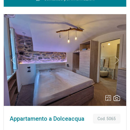
con cucina estiva. Un bel vano con soffitto a volta collega il
soggiorno e la zona pranzo con un funzionale angolo
cottura. Una scala curva conduce al piano superiore con
camera e bagno, segue anteposto un piccolo terrazzo
protetto con accesso al terrazzo sul tetto soprastante.
L’alloggio si trova in uno stato di manutenzione molto curato
ed è stato utilizzato, fin dalla ristrutturazione circa 20 anni
fa, solo come residenza secondaria. E’ dotata di bellissimi
pavimenti in cotto, muratura in pietra naturale e finestre di
Previous
Next
legno con persiane. Il riscaldamento centrale è ancora
funzionante con bombole a gas, una conversione al comodo
collegamento del gas di città è facilmente realizzabile. Una
piccola stanza sul terrazzo principale offre spazio da
ripostiglio e la collocazione per la lavatrice.
Appartamento a Dolceacqua
Cod. 5065