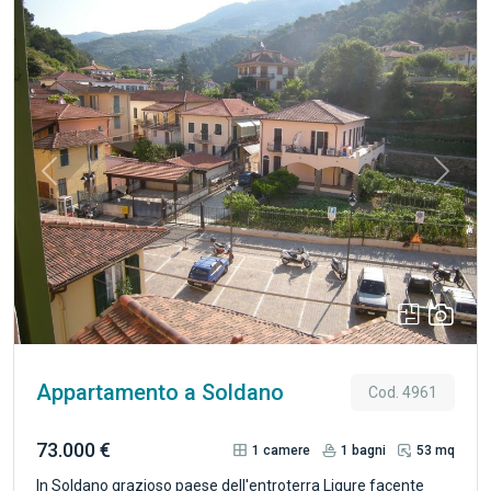
Previous
Next
Appartamento a Soldano
Cod. 4961
73.000 €
1
camere
1
bagni
53 mq
In Soldano grazioso paese dell'entroterra Ligure facente