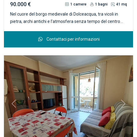
90.000 €
1
camere
1
bagni
41 mq
Nel cuore del borgo medievale di Dolceacqua, tra vicoli in
pietra, archi antichi e l’atmosfera senza tempo del centro
storico, proponiamo in vendita incantevole bilocale
completamente ristrutturato e arredato, pronto da vivere.
Contattaci per informazioni
Situato al quarto piano senza ascensore di una tipica
costruzione ligure, l’appartamento regala il sapore autentico
delle case di una volta, con circa 40 mq sapientemente
organizzati. L’ingresso si apre su una luminosa zona giorno
con angolo cottura, arricchita da un divano letto ideale per
ospiti o momenti di relax. La camera matrimoniale è
accogliente e silenziosa, perfetta per ritrovare tranquillità
dopo una giornata tra mare e entroterra. Il bagno finestrato,
moderno ed elegante, è dotato di doccia con cromoterapia,
Previous
Next
per concedersi veri momenti di benessere. Il riscaldamento è
autonomo e l’immobile è climatizzato, garantendo comfort
in ogni stagione. Completa la proprietà una spaziosa cantina
di 13 mq. situata al piano primo dell'edificio. Una soluzione