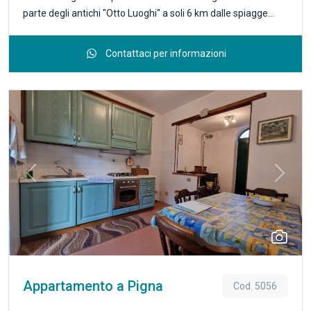
parte degli antichi "Otto Luoghi" a soli 6 km dalle spiagge
percorribili su strada comoda e pianeggiante, e a pochi passi
dai servizi e dai parcheggi, alloggio luminoso e totalmente
Contattaci per informazioni
ristrutturato con materiali di qualità e con cura dei particolari
rispettando le caratteristiche degli edifici degli antichi borghi;
l'appartamento di circa 50 mq è composto da ingresso in
zona pranzo, camera matrimoniale, soggiorno e bagno
finestrato con doccia. Per le sue caratteristiche e l'assenza
di spese condominiali si presta come Ottimo investimento!
http://www.comunesoldano.it/ Rif. 7029
Previous
Next
Appartamento a Pigna
Cod. 5056