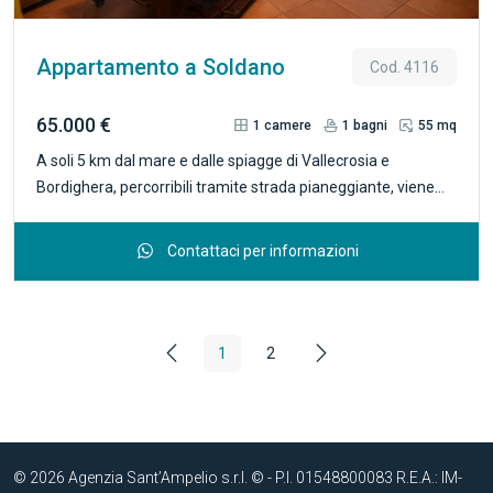
Appartamento a Soldano
Cod. 4116
65.000 €
1
camere
1
bagni
55 mq
A soli 5 km dal mare e dalle spiagge di Vallecrosia e
Bordighera, percorribili tramite strada pianeggiante, viene
proposto in vendita piccolo trilocale situato all'interno del
grazioso centro storico di Soldano, antico borgo risalente al
Contattaci per informazioni
1200. L'appartamento proposto, ha una superficie di circa 55
mq. disposti su due livelli, disposto con ingresso in
disimpegno, un locale adibito a camera, piccolo soggiorno e
la cucina abitabile con affaccio su una delle piazzette
1
2
interne del paese; salendo al livello superiore si trova il
disimpegno e il bagno finestrato. R 4116
© 2026 Agenzia Sant’Ampelio s.r.l. © - P.I. 01548800083 R.E.A.: IM-