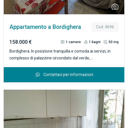
dal grande fascino, ideale come rifugio romantico, casa
vacanze o investimento a reddito, nel cuore di uno dei borghi
più suggestivi della Riviera di Ponente. R.5065
Appartamento a Bordighera
Cod. 4696
158.000 €
1
camere
1
bagni
50 mq
Bordighera. In posizione tranquilla e comoda ai servizi, in
complesso di palazzine circondato dal verde,
APPARTAMENTO arredato situato al primo piano e in piccola
palazzina servito da ascensore, molto luminoso ed in ottimo
Contattaci per informazioni
stato. L'alloggio è costituito da ingresso-disimpegno, zona
giorno con cucina a vista, terrazzino con loggia, disimpegno
zona notte, spaziosa camera matrimoniale, bagno
finestrato e locale ripostiglio utilizzabile come stanza armadi
o lavanderia. Possibile acquisto di garage a parte.
Termoautonomo. R.4696