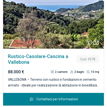
Previous
Next
Rustico-Casolare-Cascina a
Cod. 4378
Vallebona
88.000 €
2
camere
2
bagni
15 mq
VALLEBONA – Terreno con rustico e fondazioni in cemento
armato - Ideale per realizzazione di abitazione in bioedilizia
prefabbricata. In zona soleggiata, tranquilla e facilmente
accessibile, proponiamo terreno di circa 5.500 mq,
Contattaci per informazioni
terrazzato su ampie fasce, in parte coltivato ad uliveto e