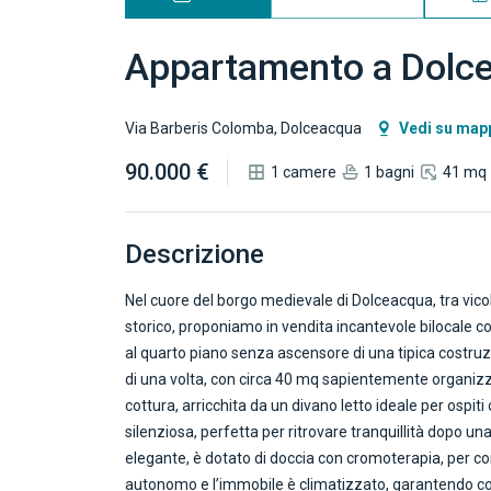
Appartamento a Dolc
Via Barberis Colomba, Dolceacqua
Vedi su map
90.000 €
1 camere
1 bagni
41 mq
Descrizione
Nel cuore del borgo medievale di Dolceacqua, tra vicol
storico, proponiamo in vendita incantevole bilocale c
al quarto piano senza ascensore di una tipica costruz
di una volta, con circa 40 mq sapientemente organizz
cottura, arricchita da un divano letto ideale per ospi
silenziosa, perfetta per ritrovare tranquillità dopo u
elegante, è dotato di doccia con cromoterapia, per c
autonomo e l’immobile è climatizzato, garantendo co