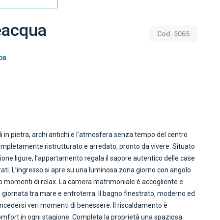
eacqua
Cod. 5065
pa
i in pietra, archi antichi e l’atmosfera senza tempo del centro
ompletamente ristrutturato e arredato, pronto da vivere. Situato
ione ligure, l’appartamento regala il sapore autentico delle case
ati. L’ingresso si apre su una luminosa zona giorno con angolo
ti o momenti di relax. La camera matrimoniale è accogliente e
na giornata tra mare e entroterra. Il bagno finestrato, moderno ed
oncedersi veri momenti di benessere. Il riscaldamento è
mfort in ogni stagione. Completa la proprietà una spaziosa