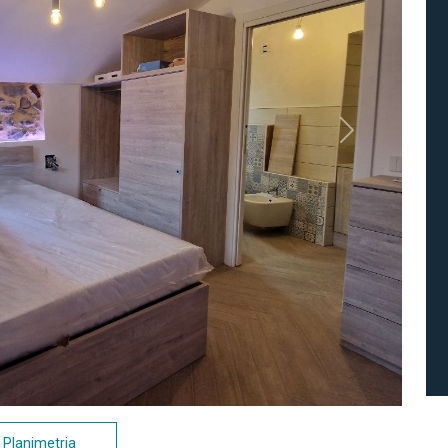
Next
Planimetria