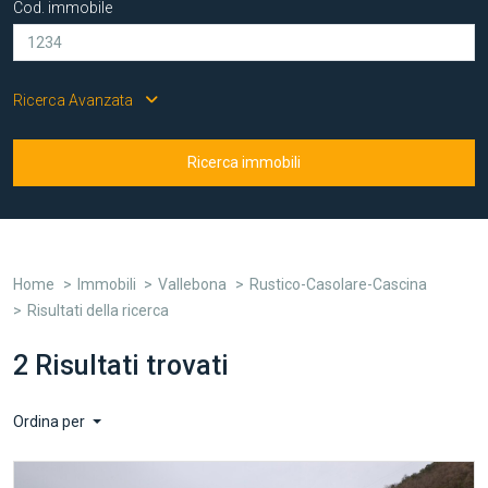
Cod. immobile
Ricerca Avanzata
Ricerca immobili
Home
Immobili
Vallebona
Rustico-Casolare-Cascina
Risultati della ricerca
2 Risultati trovati
Ordina per