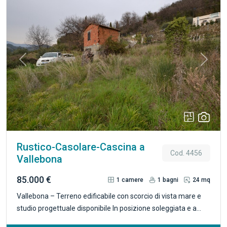
Previous
Next
Rustico-Casolare-Cascina a
Cod. 4456
Vallebona
85.000 €
1
camere
1
bagni
24 mq
Vallebona – Terreno edificabile con scorcio di vista mare e
studio progettuale disponibile In posizione soleggiata e a
pochi minuti dalle spiagge della Riviera, proponiamo in