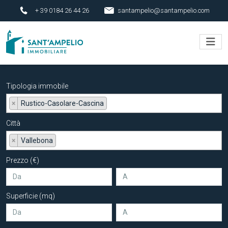
+ 39 0184 26 44 26
santampelio@santampelio.com
Tipologia immobile
×
Rustico-Casolare-Cascina
Città
×
Vallebona
Prezzo (€)
Superficie (mq)