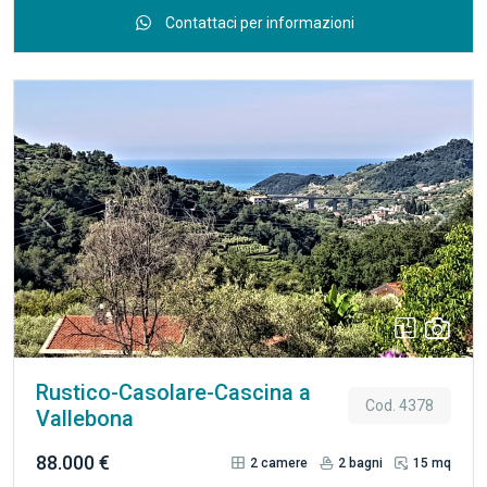
vendita un terreno edificabile pianeggiante di circa 2.200 mq,
Contattaci per informazioni
situato in una tranquilla zona collinare di Vallebona. La
proprietà gode di un piacevole scorcio sul mare e di
un'ottima esposizione, che assicura luminosità durante tutto
l'arco della giornata. Il progetto da riattivare prevede la
realizzazione di una villa di circa 220 mq complessivi, tra
superficie residenziale e magazzino, sviluppata su un unico
piano. All'interno del terreno è presente un fabbricato rurale
(rustico) di circa 24 mq, disposto su due livelli, un elemento
Previous
Next
che aggiunge carattere e valore alla proprietà. Il terreno
offre un'interessante opportunità per realizzare una villa
indipendente immersa nel verde, mantenendo la comodità
dei servizi e la vicinanza alla costa. Tra i punti di forza della
proprietà si segnala la presenza di un pozzo-cisterna per la
raccolta dell'acqua, una risorsa preziosa per la gestione del
Rustico-Casolare-Cascina a
terreno e l'autonomia idrica. È inoltre disponibile, su richiesta,
Cod. 4378
Vallebona
uno studio progettuale che permette di valutare
concretamente le potenzialità edificatorie e di immaginare
88.000 €
2
camere
2
bagni
15 mq
lo sviluppo della futura abitazione. Una soluzione ideale per