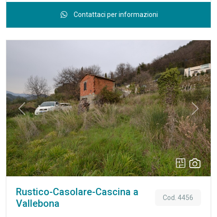
e un Appartamento al piano primo. La villa è composta in
Contattaci per informazioni
totale da salone doppio, 5 camere da letto, cucina abitabile e
3 bagni, il tutto in ottime condizioni. Dispone di ingresso
indipendente e vista mare, un cortile di 250 mq, una terrazza
di 50 mq al piano primo e un terreno di 2500 mq. Imperdibile
opportunità per chi cerca una residenza di prestigio in una
posizione privilegiata. Possibilità di ritiro Appartamento zona
Vallecrosia centro in parziale permuta.
Previous
Next
Rustico-Casolare-Cascina a
Cod. 4456
Vallebona