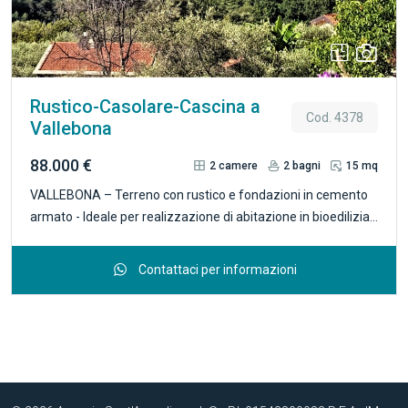
la proprietà è comoda ed asfaltata. Terreno circostante in
parte a bosco ed in parte a fasce coltivate di circa 4.700 mq.
compreso nel prezzo. Ideale casa per coloro che desiderano
vivere immersi nel verde e godere di totale privacy. R. 4379
Rustico-Casolare-Cascina a
Cod. 4378
Vallebona
88.000 €
2
camere
2
bagni
15 mq
VALLEBONA – Terreno con rustico e fondazioni in cemento
armato - Ideale per realizzazione di abitazione in bioedilizia
prefabbricata. In zona soleggiata, tranquilla e facilmente
accessibile, proponiamo terreno di circa 5.500 mq,
Contattaci per informazioni
terrazzato su ampie fasce, in parte coltivato ad uliveto e
dotato di presa di acqua sorgiva. Sul lotto sono già presenti
le fondazioni in struttura di cemento armato, ideali come
basamento per una casa prefabbricata in bioedilizia. La
proprietà consente la realizzazione di un’abitazione di circa
60 mq, oltre a locali interrati, per una superficie complessiva