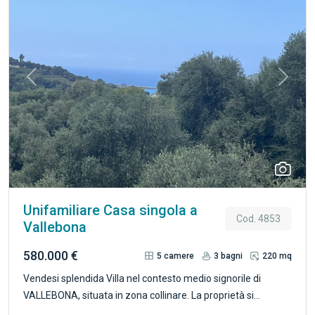
Previous
Next
Unifamiliare Casa singola a
Cod. 4853
Vallebona
580.000 €
5
camere
3
bagni
220 mq
Vendesi splendida Villa nel contesto medio signorile di
VALLEBONA, situata in zona collinare. La proprietà si
sviluppa su due livelli, con un Appartamento al piano rialzato