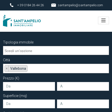
+ 39 0184 26 44 26
santampelio@santampelio.com
Tipologia immobile
Città
×
Vallebona
Prezzo (€)
Superficie (mq)