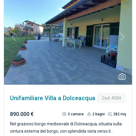
Previous
Next
Unifamiliare Villa a Dolceacqua
Cod. 4504
890.000 €
3
camere
2
bagni
282 mq
Nel grazioso borgo medioevale di Dolceacqua, situata sulla
cintura esterna del borgo, con splendida vista verso il