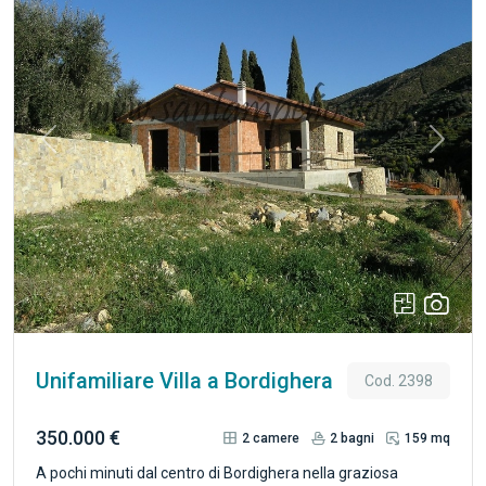
Previous
Next
Unifamiliare Villa a Bordighera
Cod. 2398
350.000 €
2
camere
2
bagni
159 mq
A pochi minuti dal centro di Bordighera nella graziosa