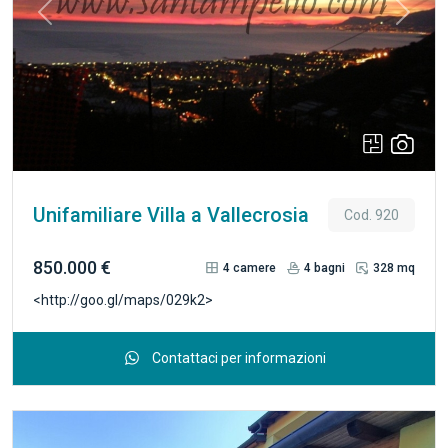
Previous
Next
Unifamiliare Villa a Vallecrosia
Cod. 920
850.000 €
4
camere
4
bagni
328 mq
<http://goo.gl/maps/029k2>
Contattaci per informazioni