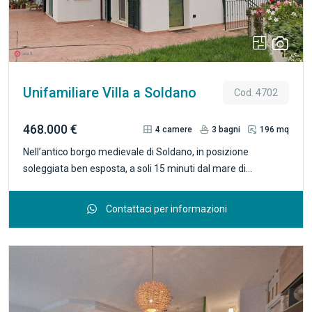
lavanderia, ed i locali tecnici. Sempre al piano terra, l'affaccio
della zona giorno è su un ampio porticato.. Il terreno
circostante è di 3700 mq e offre ampi spazi per
parcheggiare e per attività all'aperto. R.4044
Unifamiliare Villa a Soldano
Cod. 4702
468.000 €
4
camere
3
bagni
196 mq
Nell’antico borgo medievale di Soldano, in posizione
soleggiata ben esposta, a soli 15 minuti dal mare di
Bordighera, proponiamo in vendita villa di 200 mq. inserita
nella macchia mediterranea e con splendida vista
Contattaci per informazioni
panoramica. Questa proprietà insiste su un terreno di circa
5'000mq. coltivato in parte con alberi da frutto ed ulivi la cui
la conformazione permette per chi lo desiderasse,
l’inserimento di una piscina. La proprietà è provvista di
cancello automatico, la villa ha pannelli solari, impianto di
riscaldamento-raffrescamento, sistema d’allarme e