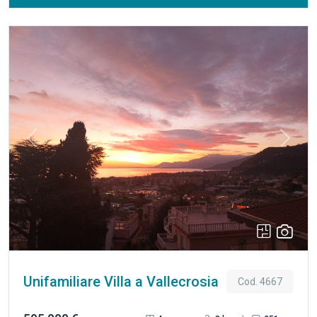
arredata, immersa nel verde e circondata da circa 1.500 mq
di terreno con circa 200 ulivi. Una soluzione ideale per chi
desidera vivere nella quiete della natura senza rinunciare
alla vicinanza ai servizi e alle spiagge. La villa si sviluppa su
un unico livello per una superficie complessiva di circa 200
mq, offrendo ambienti ampi, luminosi e ben distribuiti,
perfetti anche per una famiglia numerosa. Attualmente è
suddivisa in una ampia zona giorno con cucina a vista e zona
Previous
Next
pranzo - soggiorno ed un piccolo servizio igienico. Nella
restante parte tre spaziose stanze ed una sala da bagno. La
casa viene venduta arredata, con arredi scelti con gusto e
attenzione ai dettagli di design, pronta per essere abitata
immediatamente. La proprietà è stata ristrutturata con
particolare attenzione al comfort e all’efficienza energetica.
È dotata di impianto di climatizzazione canalizzato, che
consente di regolare temperature differenti in ogni locale,
Unifamiliare Villa a Vallecrosia
Cod. 4667
tetto e pareti coibentati e infissi di nuova generazione con
triplo vetro, garantendo un’ottima vivibilità durante tutto