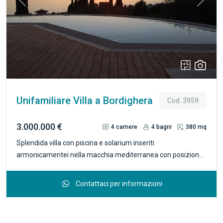
Previous
Next
terrazzata.
Unifamiliare Villa a Bordighera
Cod. 3959
3.000.000 €
4
camere
4
bagni
380 mq
Splendida villa con piscina e solarium inseriti
armonicamentei nella macchia mediterranea con posizione
e vista mare verso la Costa Azzurra! questa magnifica
proprietà con circa 5.000 mq. di giardino coronato da pini
Contattaci per informazioni
secolari ècomprensiva di elisuperficie costruita con misure a
norma di legge vigente per elicottero da sei/otto posti. La
villa di 250 mq. sviluppa su due piani . Al piano terra la zona