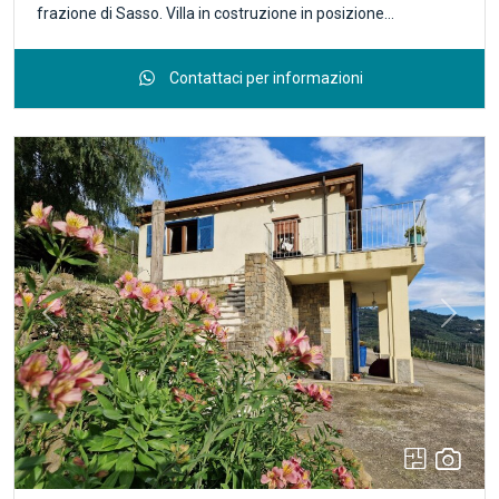
frazione di Sasso. Villa in costruzione in posizione
semicollinare con vista mare, ubicazione soleggiata e
tranquilla, la superficie si suddivide in 100 mq. abitativi
Contattaci per informazioni
composti di 2 camere, soggiorno e un bagno, serviti da un
ingresso accessibile dal seminterrato o dall'esterno con il
porticato. Un secondo ampio porticato si affaccia sul
soggiorno e sul magazzino dotato anch'esso di bagno. A
questi si aggiungono 100 mq. di seminterrato, composto da
tre locali più un'autorimessa servita da apposita rampa.
Possibilità di costruire piscina nel giardino circostante la
proprietà. La superfice del giardino è variabile e ancora da
frazionarsi per adattarsi alle esigenze del futuro
Previous
Next
proprietario. La villa si trova a 2 minuti dal casello
autostradale di Bordighera, garantendo una posizione
strategica per i lavoratori fuori porta, ma rimane vicina al
centro della nota "città delle palme" permettendo di
raggiungere facilmente negozi e servizi anche con mezzi
pubblici. Per informazioni sull'adiacente Sasso, località
caratteristica e turistica, si faccia riferimento al sito web