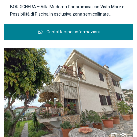
BORDIGHERA – Villa Moderna Panoramica con Vista Mare e
Possibilità di Piscina In esclusiva zona semicollinare,
residenziale, panoramica e soleggiata, proponiamo in
vendita **elegante villa moderna** con splendida vista mare
Contattaci per informazioni
e possibilità di realizzare una piscina. La proprietà si sviluppa
su due livelli per circa 230 mq lordi, offrendo ambienti ampi,
luminosi e facilmente personalizzabili. Piano Seminterrato *
Ampio garage di comodo accesso * Locali deposito * Due
bagni * Lavanderia * Ulteriori spazi versatili da destinare
secondo le proprie esigenze (taverna, studio, area wellness,
ecc.) Tramite scala interna ed esterna si accede al piano
abitativo di circa 105 -mq.una grande terrazza vivibile,
accessibile da tutti gli ambienti e perfetta per godere della
Previous
Next
vista mare e della luminosità naturale. Attualmente la
disposizione prevede: * Tre camere da letto * Due bagni *
Zona giorno A completamento della proprietà, un ampio
solarium che copre l’intera superficie della villa, creando uno
spazio esclusivo e multifunzionale, ideale come area relax,