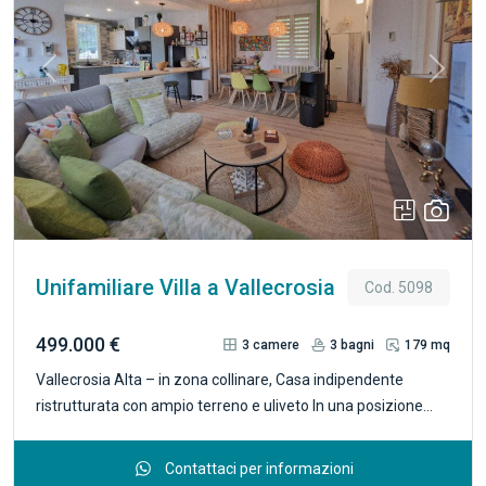
impianto audio. Si compone di due livelli così suddivisi: al
livello superiore si trova un bellissimo soggiorno con soffitto
in legno, cucina open- space, due camere da letto, due bagni
Previous
Next
ed un angolo studio; al livello inferiore, si trova un secondo
appartamento ideale per gli ospiti con soggiorno, angolo
cottura, una camera da letto, un bagno, ripostiglio, una
lavanderia e il locale tecnico; completa la proprietà un
garage doppio. R.4702
Unifamiliare Villa a Vallecrosia
Cod. 5098
499.000 €
3
camere
3
bagni
179 mq
Vallecrosia Alta – in zona collinare, Casa indipendente
ristrutturata con ampio terreno e uliveto In una posizione
tranquilla e riservata sulle colline di Vallecrosia, a soli 8 minuti
dal mare, proponiamo in vendita una casa indipendente di
Contattaci per informazioni
recente costruzione, completamente ristrutturata e