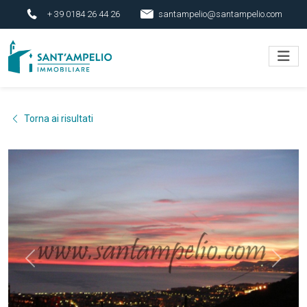
+ 39 0184 26 44 26
santampelio@santampelio.com
Torna ai risultati
Previous
Next