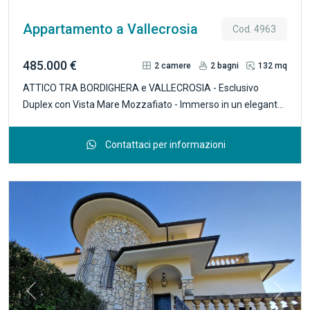
Appartamento a Vallecrosia
Cod. 4963
485.000 €
2
camere
2
bagni
132 mq
ATTICO TRA BORDIGHERA e VALLECROSIA - Esclusivo
Duplex con Vista Mare Mozzafiato - Immerso in un elegante
contesto residenziale, questo straordinario appartamento
duplex regala fin dal primo istante un colpo d’occhio
Contattaci per informazioni
indimenticabile: la distesa azzurra del mare e la costa
francese che si staglia all’orizzonte. Un rifugio di charme,
dove ogni dettaglio è pensato per vivere il massimo comfort
in un’atmosfera raffinata e riservata. La residenza si sviluppa
su più livelli: Accogliente ingresso che conduce all’ampio
soggiorno con zona cottura, luminoso e conviviale, Bagno
finestrato, elegante e funzionale, splendida terrazza
coperta di circa 13 mq, ideale per colazioni con vista e pranzi
all’aperto in ogni stagione, scala interna che porta alla zona
Previous
Next
notte, composta da: Due camere da letto accoglienti e