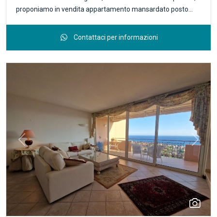
proponiamo in vendita appartamento mansardato posto
all'ultimo piano di piccola palazzina. L'alloggio si presenta in
ottime condizioni e ha una superfici totale di 98 mq. circa
Contattaci per informazioni
suddivisa con ingresso nel disimpegno, zona giorno con
terrazzino dal quale si apprezza la bellissima vista mare,
angolo cottura, due camere e un bagno. L'appartamento
gode di luminosità e tranquillità. Completano la proprietà una
comoda cantina e un posto auto scoperto. R.4986
Previous
Next