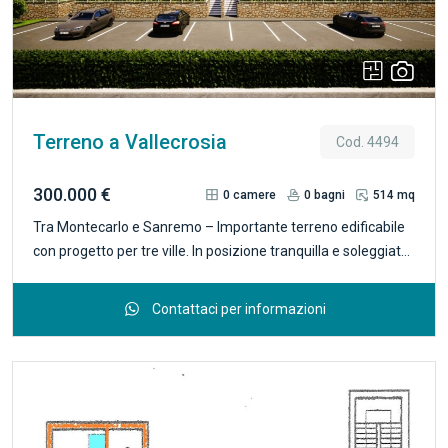
Terreno a Vallecrosia
Cod. 4494
300.000 €
0
camere
0
bagni
514 mq
Tra Montecarlo e Sanremo – Importante terreno edificabile
con progetto per tre ville. In posizione tranquilla e soleggiata,
ai piedi della collina di Vallecrosia e a breve distanza da
Bordighera, proponiamo in esclusiva un ampio terreno
Contattaci per informazioni
edificabile di circa 10.000 mq, completamente recintato e
disposto su ampi terrazzamenti. Il progetto — attualmente in
fase di approvazione — prevede la realizzazione di tre
eleganti ville residenziali: due ville di circa 175 mq ciascuna
sul lato ponente; una villa di circa 120 mq sul lato levante,
con autorimessa sottostante. Le abitazioni, attualmente