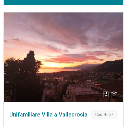
L’immobile, completamente ristrutturato nel 2004 con
per estendere gli spazi abitativi. R.4945
finiture di pregio e impianti in domotica, si sviluppa su una
superficie catastale di 210 mq, per un totale commerciale di
circa 229 mq comprensivi di terrazze. L’abitazione si
compone di ingresso su ampio disimpegno, elegante zona
pranzo con soggiorno, cucina abitabile con accesso a
terrazzino e veranda, studio, tre camere da letto, di cui una
padronale con accesso diretto alla terrazza e stanza armadi
dedicata, oltre a tre bagni, lavanderia e ripostiglio. La grande
Previous
Next
terrazza vista mare rappresenta il vero punto di forza della
proprietà e consente di vivere piacevoli momenti all’aperto in
totale privacy, godendo dello spettacolo delle albe e dei
suggestivi tramonti sul mare. L’esposizione su tre lati
garantisce luminosità durante tutto l’arco della giornata.
Completano la proprietà una cantina di 14 mq e un posto
auto privato, con possibilità di acquisto separato di ulteriori
due posti auto. Classe energetica C, riscaldamento
Unifamiliare Villa a Vallecrosia
Cod. 4667
autonomo a gas metano, impianto elettrico a norma,
fotovoltaico, climatizzazione autonoma e assenza di