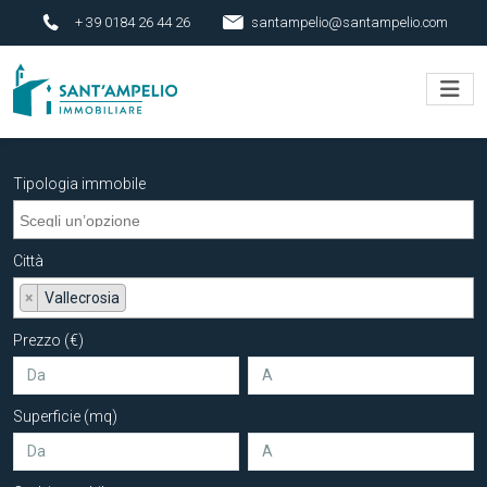
+ 39 0184 26 44 26
santampelio@santampelio.com
Tipologia immobile
Città
×
Vallecrosia
Prezzo (€)
Superficie (mq)