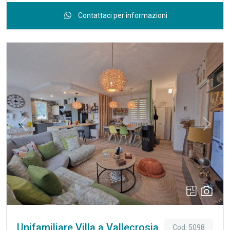
principali servizi e alle attività commerciali, proponiamo in
Contattaci per informazioni
vendita ampio appartamento situato al secondo piano di uno
stabile servito da ascensore. L’immobile si distingue per le
generose metrature, l’ottima distribuzione degli spazi interni
e per una piacevole vista aperta sul mare e sulla costa
francese. L’appartamento è composto da ingresso,
luminoso soggiorno, cucina abitabile separata, due spaziose
camere matrimoniali, bagno finestrato, ripostiglio e due
poggioli. Inserito in un condominio degli anni ’60, l’alloggio si
presenta completamente da ristrutturare, offrendo così
Previous
Next
un’interessante opportunità per chi desidera personalizzare
gli ambienti e valorizzare una proprietà dalle grandi
potenzialità. Attualmente l’immobile è privo di impianto di
riscaldamento; è tuttavia già presente la caldaia, idonea sia
per la produzione di acqua calda sanitaria sia per
l’alimentazione di un futuro impianto di riscaldamento. La
proprietà viene inoltre consegnata con un progetto di
ristrutturazione e ammodernamento realizzato da un
Unifamiliare Villa a Vallecrosia
Cod. 5098