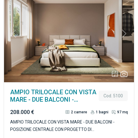
Previous
Next
AMPIO TRILOCALE CON VISTA
Cod. 5100
MARE - DUE BALCONI -
POSIZIONE CENTRALE CON
208.000 €
2
camere
1
bagni
97 mq
PROGETTO DI
RISTRUTTURAZIONE
AMPIO TRILOCALE CON VISTA MARE - DUE BALCONI -
POSIZIONE CENTRALE CON PROGETTO DI
RISTRUTTURAZIONE In posizione centrale e comoda a tutti i