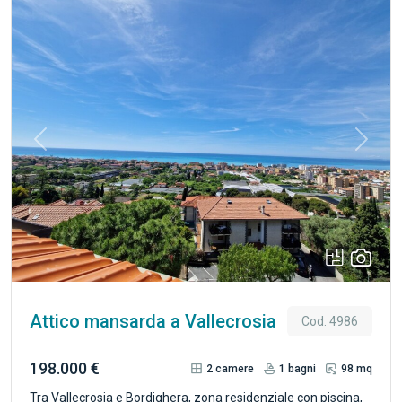
direzione lavori, collaudi, geologia, accatastamento): un
vantaggio concreto in termini di tempo e denaro. Accesso
esclusivo tramite scala e cancello, area già dotata di alberi
da frutto. Presenti in loco acqua condominiale ed energia
elettrica - spese comuni molto contenute. Contattaci per
maggiori informazioni o per visionare la documentazione.
Rif. 5073
Previous
Next
Attico mansarda a Vallecrosia
Cod. 4986
198.000 €
2
camere
1
bagni
98 mq
Tra Vallecrosia e Bordighera, zona residenziale con piscina,