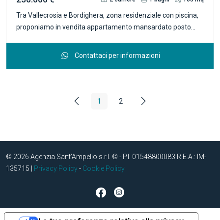
Tra Vallecrosia e Bordighera, zona residenziale con piscina,
proponiamo in vendita appartamento mansardato posto
all'ultimo piano di piccola palazzina. L'alloggio si presenta in
ottime condizioni e ha una superfici totale di 100 mq. circa
Contattaci per informazioni
suddivisa con ingresso nel disimpegno, zona giorno con
terrazzino di 3 mq dal quale si apprezza la bellissima vista
mare, cucina a vista, con ripostiglio-dispensa, due camere e
un bagno. L'appartamento gode di luminosità e tranquillità. Il
1
2
riscaldamento è autonomo. R.4227 Between Vallecrosia and
Bordighera, a residential area with swimming pool, we offer
for sale an attic apartment on the top floor of a small
building. The accommodation is in excellent condition and
© 2026 Agenzia Sant’Ampelio s.r.l. © - P.I. 01548800083 R.E.A.: IM-
has a total area of 100 square meters. about divided with
135715 |
entrance into the hallway, living area with terrace of 3 square
Privacy Policy
-
Cookie Policy
meters from which you can appreciate the beautiful sea
view, open kitchen, with closet-pantry, two bedrooms and a
bathroom. The apartment enjoys brightness and tranquility.
The heating is autonomous. R.4227