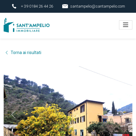
+ 39 0184 26 44 26
santampelio@santampelio.com
Torna ai risultati
Previous
Next