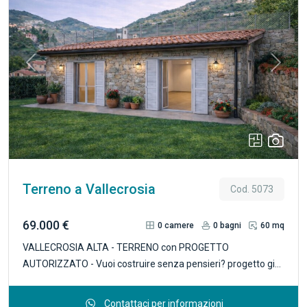
Previous
Next
Terreno a Vallecrosia
Cod. 5073
69.000 €
0
camere
0
bagni
60 mq
VALLECROSIA ALTA - TERRENO con PROGETTO
AUTORIZZATO - Vuoi costruire senza pensieri? progetto già
approvato e pagato. In contesto residenziale tranquillo,
proponiamo terreno con autorizzazione già ottenuta per
Contattaci per informazioni