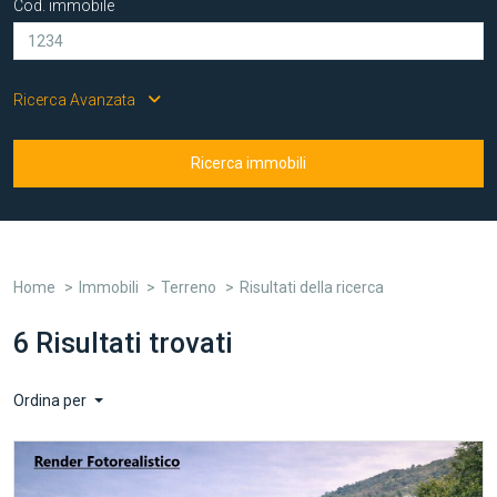
Cod. immobile
Ricerca Avanzata
Ricerca immobili
Home
Immobili
Terreno
Risultati della ricerca
6 Risultati trovati
Ordina per