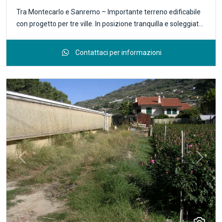
Tra Montecarlo e Sanremo – Importante terreno edificabile
con progetto per tre ville. In posizione tranquilla e soleggiata,
ai piedi della collina di Vallecrosia e a breve distanza da
Bordighera, proponiamo in esclusiva un ampio terreno
Contattaci per informazioni
edificabile di circa 10.000 mq, completamente recintato e
disposto su ampi terrazzamenti. Il progetto — attualmente in
fase di approvazione — prevede la realizzazione di tre
eleganti ville residenziali: due ville di circa 175 mq ciascuna
sul lato ponente; una villa di circa 120 mq sul lato levante,
con autorimessa sottostante. Le abitazioni, attualmente
concepite come bifamiliari, disporranno ciascuna di giardino
privato e posti auto, con la possibilità di realizzare piscine,
pergole bioclimatiche e ulteriori locali accessori al piano
Previous
Next
interrato. Ulteriore valore aggiunto è rappresentato dalla
possibilità di edificare, in zona agricola, un villino di circa 80
mq mediante integrazione dell’indice edificatorio. La
proprietà gode di una posizione privilegiata, a soli 800 metri
dal mare, facilmente accessibile, con eccellente esposizione