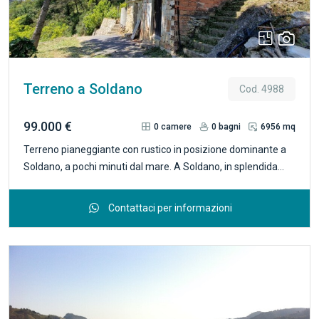
Terreno a Soldano
Cod. 4988
99.000 €
0
camere
0
bagni
6956 mq
Terreno pianeggiante con rustico in posizione dominante a
Soldano, a pochi minuti dal mare. A Soldano, in splendida
posizione dominante e semi-collinare con esposizione sud-
est, proponiamo in vendita un interessante terreno con
Contattaci per informazioni
rustico situato a soli 2 minuti dal centro del paese e dai
principali servizi, e a circa 10 minuti d'auto dalle spiagge della
Riviera, distanti appena 7 km. La proprietà si estende per
5.456 mq catastali su un terreno prevalentemente
pianeggiante ed in gran parte coltivati a mimosa e ginestra,
oltre a circa 1.500 mq di vigneto, facilmente accessibile e