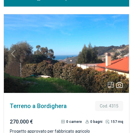
realizzare un magazzino di circa 30 m². Costi burocratici e
tecnici sono già stati sostenuti (progetti, urbanizzazione,
direzione lavori, collaudi, geologia, accatastamento): un
vantaggio concreto in termini di tempo e denaro. Accesso
esclusivo tramite scala e cancello, area già dotata di alberi
da frutto. Presenti in loco acqua condominiale ed energia
elettrica - spese comuni molto contenute. Contattaci per
maggiori informazioni o per visionare la documentazione.
Previous
Next
Rif. 5073
Terreno a Bordighera
Cod. 4315
270.000 €
0
camere
0
bagni
157 mq
Progetto approvato per fabbricato agricolo