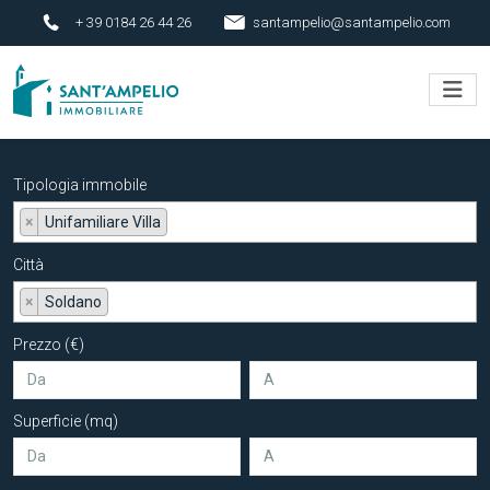
+ 39 0184 26 44 26
santampelio@santampelio.com
Tipologia immobile
×
Unifamiliare Villa
Città
×
Soldano
Prezzo (€)
Superficie (mq)