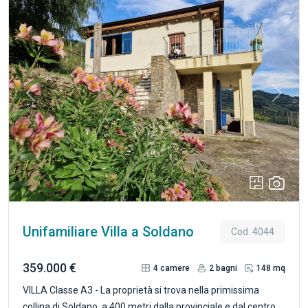
Previous
Next
Unifamiliare Villa a Soldano
Cod. 4044
359.000 €
4
camere
2
bagni
148 mq
VILLA Classe A3 - La proprietà si trova nella primissima
collina di Soldano, a 400 metri dalla provinciale e dal centro