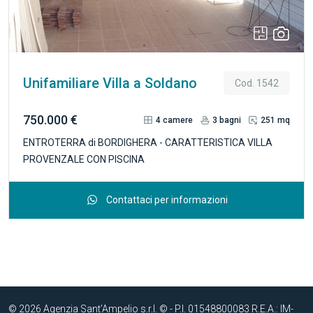
lavanderia e il locale tecnico; completa la proprietà un
garage doppio. R.4702
Unifamiliare Villa a Soldano
Cod. 1542
750.000 €
4
camere
3
bagni
251 mq
ENTROTERRA di BORDIGHERA - CARATTERISTICA VILLA
PROVENZALE CON PISCINA
Contattaci per informazioni
© 2026 Agenzia Sant’Ampelio s.r.l. © - P.I. 01548800083 R.E.A.: IM-