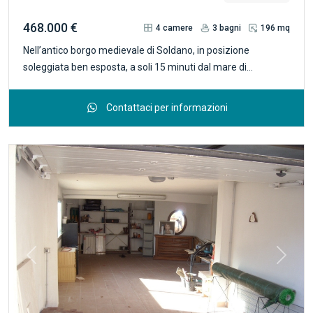
468.000 €
4
camere
3
bagni
196 mq
Nell’antico borgo medievale di Soldano, in posizione
soleggiata ben esposta, a soli 15 minuti dal mare di
Bordighera, proponiamo in vendita villa di 200 mq. inserita
nella macchia mediterranea e con splendida vista
Contattaci per informazioni
panoramica. Questa proprietà insiste su un terreno di circa
5'000mq. coltivato in parte con alberi da frutto ed ulivi la cui
la conformazione permette per chi lo desiderasse,
l’inserimento di una piscina. La proprietà è provvista di
cancello automatico, la villa ha pannelli solari, impianto di
riscaldamento-raffrescamento, sistema d’allarme e
impianto audio. Si compone di due livelli così suddivisi: al
livello superiore si trova un bellissimo soggiorno con soffitto
in legno, cucina open- space, due camere da letto, due bagni
Previous
Next
ed un angolo studio; al livello inferiore, si trova un secondo
appartamento ideale per gli ospiti con soggiorno, angolo
cottura, una camera da letto, un bagno, ripostiglio, una