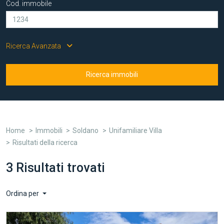
Cod. immobile
Ricerca Avanzata
Ricerca immobili
Home
Immobili
Soldano
Unifamiliare Villa
Risultati della ricerca
3 Risultati trovati
Ordina per