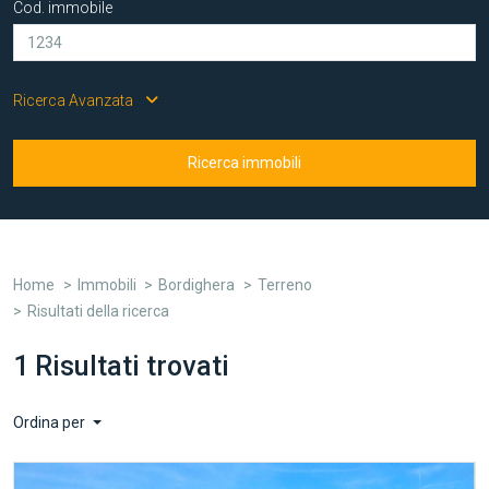
Cod. immobile
Ricerca Avanzata
Ricerca immobili
Home
Immobili
Bordighera
Terreno
Risultati della ricerca
1 Risultati trovati
Ordina per