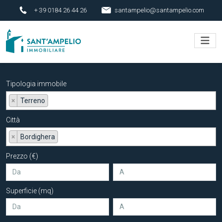
+ 39 0184 26 44 26
santampelio@santampelio.com
Tipologia immobile
×
Terreno
Città
×
Bordighera
Prezzo (€)
Superficie (mq)