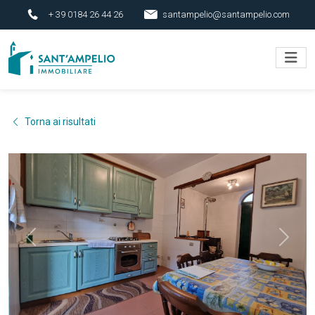
+ 39 0184 26 44 26
santampelio@santampelio.com
Torna ai risultati
Previous
Next