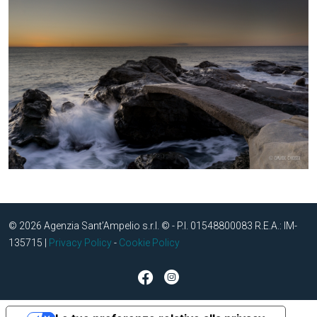
© 2026 Agenzia Sant’Ampelio s.r.l. © - P.I. 01548800083 R.E.A.: IM-
135715 |
Privacy Policy
-
Cookie Policy