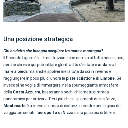
Una posizione strategica
Chi ha detto che bisogna scegliere tra mare e montagna?
Il Ponente Ligure è la dimostrazione che non sia affatto necessario,
perché chi vive qui può infilare gli infradito d’estate e
andare al
mare a piedi
, ma anche spolverare la tuta da sci in inverno e
raggiungere in poco più di un’ora le
piste sciistiche di Limone.
Se
invece si ha voglia di immergersi nella spumeggiante atmosfera
della
Costa Azzurra
, basteranno pochi chilometri di strada
panoramica per arrivarvi. Per i più chic e gli amanti dello sfarzo,
Montecarlo
è a meno di un’ora di distanza, mentre per la gioia dei
viaggiatori seriali,
l’aeroporto di Nizza
dista poco più di 50 km.