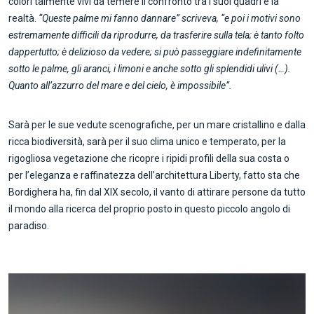
colori talmente vivi da temere il confronto tra i suoi quadri e la
realtà.
“Queste palme mi fanno dannare” scriveva, “e poi i motivi sono
estremamente difficili da riprodurre, da trasferire sulla tela; è tanto folto
dappertutto; è delizioso da vedere; si può passeggiare indefinitamente
sotto le palme, gli aranci, i limoni e anche sotto gli splendidi ulivi (…).
Quanto all’azzurro del mare e del cielo, è impossibile”.
Sarà per le sue vedute scenografiche, per un mare cristallino e dalla
ricca biodiversità, sarà per il suo clima unico e temperato, per la
rigogliosa vegetazione che ricopre i ripidi profili della sua costa o
per l’eleganza e raffinatezza dell’architettura Liberty, fatto sta che
Bordighera ha, fin dal XIX secolo, il vanto di attirare persone da tutto
il mondo alla ricerca del proprio posto in questo piccolo angolo di
paradiso.